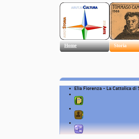
Home
Storia
Elia Fiorenza - La Cattolica di 